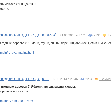
нимаются с 9-00 до 23-00.
350-00.
Плодово-ягодные деревья-8.
21.03.2015 в 17:01
2131
1 
ягодные деревья-8. Яблони, груши, вишни, черешни, абрикосы, сливы. И кон
main/...naya_malina.html
лодово-ягодные дере...
02.09.2014 в 20:46
2234
1 комме
-ягодные деревья-7. Яблони, груши, вишни, сливы.
Коричное полосатое.
main/...y.html#101078367