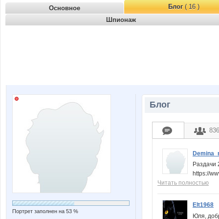
Блог
( 16 )
Основное
Шпионаж
Блог
83
Demina_
Раздачи 
https://
Читать полностью
Elt1968
Портрет заполнен на 53 %
Юля, доб