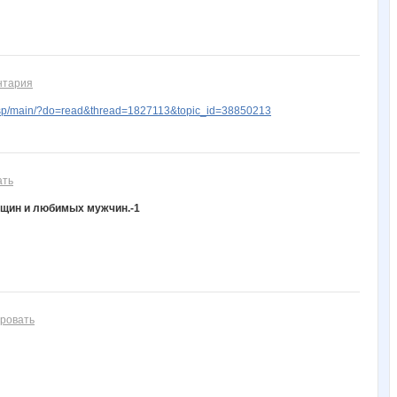
нтария
sp/main/?do=read&thread=1827113&topic_id=38850213
ать
енщин и любимых мужчин.-1
ровать