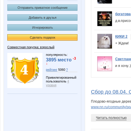
Отправить приватное сообщение
богатова
Добавить в друзья
д.в.прис
Игнорировать
КИКИ 2
Сделать подарок
+ Ждем
Совместная покупка: взрослый
популярность:
-3
Светлан
3895 место
↓
и я хочу.
рейтинг
5060
?
Привилегированный
пользователь
4
уровня
Сбор до 08.04. 
Плодово-ягодные деревь
www.nn.ru/community/sp/
Читать полностью