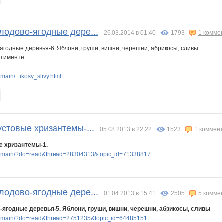
лодово-ягодные дере...
26.03.2014 в 01:40
1793
1 комме
ягодные деревья-6. Яблони, груши, вишни, черешни, абрикосы, сливы.
ртименте.
ain/...ikosy_slivy.html
устовые хризантемы-...
05.08.2013 в 22:22
1523
1 коммен
е хризантемы-1.
p/main/?do=read&thread=28304313&topic_id=71338817
лодово-ягодные дере...
01.04.2013 в 15:41
2505
5 комме
-ягодные деревья-5. Яблони, груши, вишни, черешни, абрикосы, сливы
p/main/?do=read&thread=2751235&topic_id=64485151