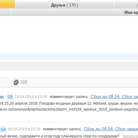
Друзья
( 170 )
Мне н
6
102
Сбор до 08.04. Сбор з
nn
18.04.2018 в 13:18
комментирует запись
24,25,26 апреля 2018. Плодово-ягодные деревья-11. Яблони, груши, вишни, ч
www.nn.ru/community/sp/razdachi/razdachi_242526_aprelya_2018_plodovo-yagod
Сбор до 08.04. Сбор зака
06.04.2019 в 23:18
комментирует запись
рый вечер, подскажите в этом году планируете сбор по плодушкам?
Читать 