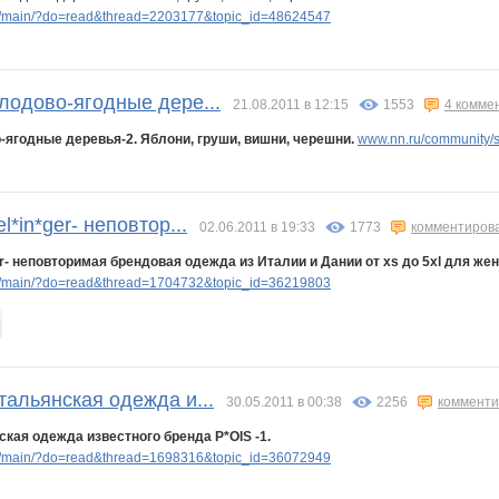
p/main/?do=read&thread=2203177&topic_id=48624547
лодово-ягодные дере...
21.08.2011 в 12:15
1553
4 комме
-ягодные деревья-2. Яблони, груши, вишни, черешни.
www.nn.ru/community/
l*in*ger- неповтор...
02.06.2011 в 19:33
1773
комментиров
ger- неповторимая брендовая одежда из Италии и Дании от xs до 5xl для ж
p/main/?do=read&thread=1704732&topic_id=36219803
тальянская одежда и...
30.05.2011 в 00:38
2256
комменти
ская одежда известного бренда P*OIS -1.
p/main/?do=read&thread=1698316&topic_id=36072949