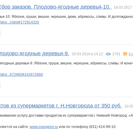
 Сбор заказов. Плодово-ягодные деревья-10.
18.03.2017 
я-10. Яблони, груши, вишни, черешни, дюки, абрикосы, сливы. И долгожданн
stroi...t.html#172914320
Плодово-ягодные деревья-9.
20.03.2016 в 14:12
2781
8 
ягодные деревья-9. Яблони, груши, вишни, черешни, абрикосы, сливы. И кон
/stroi...672660#142672660
тов из супермаркетов г. Н.Новгорода от 350 руб.
10.0
иманию услугу доставки продуктов из супермаркетов г. Нижний Новгород: «А
вляется на сайте:
www.orangenn.ru
или по телефону (831) 414-99-10.