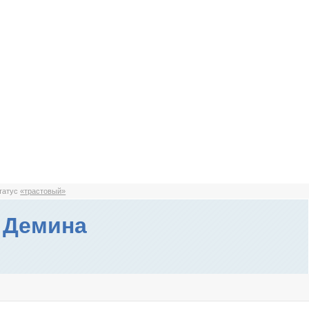
статус
«трастовый»
 Демина