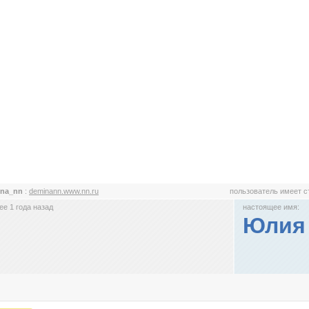
ina_nn
:
deminann.www.nn.ru
пользователь имеет 
е 1 года назад
настоящее имя:
Юлия