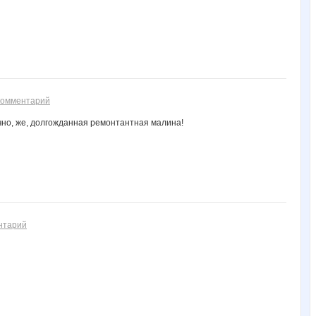
комментарий
ечно, же, долгожданная ремонтантная малина!
нтарий