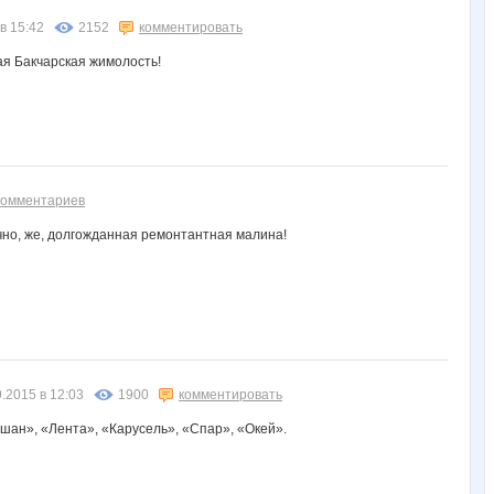
в 15:42
2152
комментировать
ая Бакчарская жимолость!
комментариев
ечно, же, долгожданная ремонтантная малина!
9.2015 в 12:03
1900
комментировать
шан», «Лента», «Карусель», «Спар», «Окей».