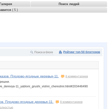
Галерея
Поиск людей
равится
( 5 )
Рейтинг топ-50 блоггеров
аказов. Плодово-ягодные деревья-11.
8 комментариев
ерешни.
nye_derevya-11_yabloni_grushi_vishni_chereshni.html#203446490
зов. Плодово-ягодные деревья-11.
8 комментариев
полностью